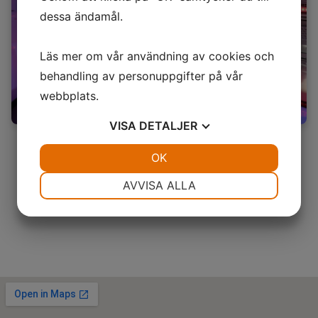
dessa ändamål.
Läs mer om vår användning av cookies och
behandling av personuppgifter på vår
webbplats.
VISA
DETALJER
JA
NEJ
OK
JA
NEJ
NÖDVÄNDIG
INSTÄLLNINGAR
AVVISA ALLA
JA
NEJ
JA
NEJ
MARKNADSFÖRING
STATISTIK