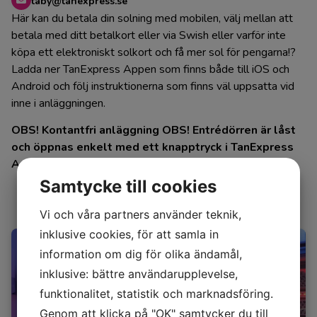
taby@tanexpress.se
Här kan du betala din solning med mobilen, välj mellan att
betala med ditt betalkort eller via Swish eller varför inte
köpa ett elektroniskt solkort och få mer sol för pengarna!?
Ladda ner TanExpress Appen som finns både till iOS och
Android och följ instruktionerna som finns väl uppsatta vid
inne i anläggningen.
OBS! Kontantfri anläggning OBS! Entrédörren är låst
och öppnas enkelt med ett knapptryck i TanExpress
Appen!
Samtycke till cookies
360° Panorama
Vi och våra partners använder teknik,
inklusive cookies, för att samla in
information om dig för olika ändamål,
inklusive: bättre användarupplevelse,
funktionalitet, statistik och marknadsföring.
Genom att klicka på "OK" samtycker du till