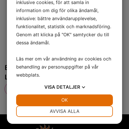
inklusive cookies, för att samla in
information om dig för olika ändamål,
inklusive: bättre användarupplevelse,
funktionalitet, statistik och marknadsföring.
Genom att klicka på "OK" samtycker du till
dessa ändamål.
Läs mer om vår användning av cookies och
Ergoline Prestige Triple Spectra®
behandling av personuppgifter på vår
webbplats.
Ljusterapi
VISA
DETALJER
Tillbaka till anläggningen
JA
NEJ
OK
JA
NEJ
NÖDVÄNDIG
INSTÄLLNINGAR
AVVISA ALLA
JA
NEJ
JA
NEJ
MARKNADSFÖRING
STATISTIK