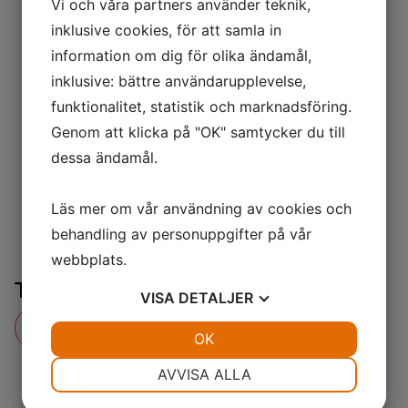
Vi och våra partners använder teknik,
inklusive cookies, för att samla in
information om dig för olika ändamål,
inklusive: bättre användarupplevelse,
funktionalitet, statistik och marknadsföring.
Genom att klicka på "OK" samtycker du till
dessa ändamål.
Läs mer om vår användning av cookies och
behandling av personuppgifter på vår
webbplats.
Therapy RED® Ljusterapi
VISA
DETALJER
Tillbaka till anläggningen
JA
NEJ
OK
JA
NEJ
NÖDVÄNDIG
INSTÄLLNINGAR
AVVISA ALLA
JA
NEJ
JA
NEJ