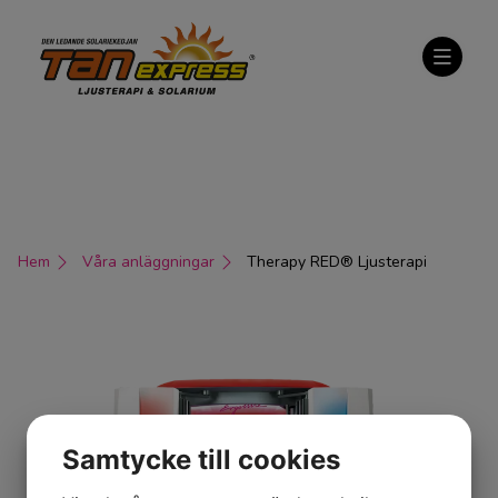
Hem
Våra anläggningar
Therapy RED® Ljusterapi
Samtycke till cookies