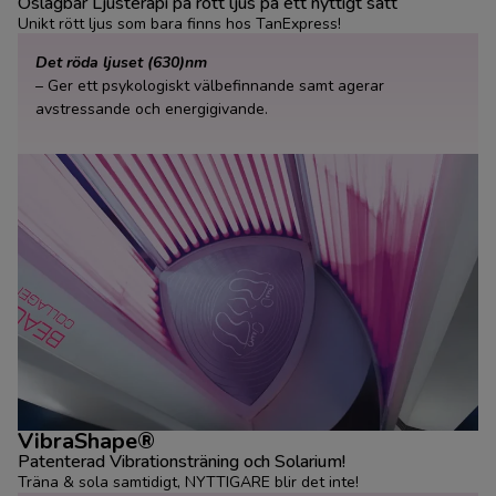
Oslagbar Ljusterapi på rött ljus på ett nyttigt sätt
Unikt rött ljus som bara finns hos TanExpress!
Det röda ljuset (630)nm
– Ger ett psykologiskt välbefinnande samt agerar
avstressande och energigivande.
VibraShape®
Patenterad Vibrationsträning och Solarium!
Träna & sola samtidigt, NYTTIGARE blir det inte!