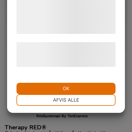
påverkar kroppen mycket starkt, eftersom rött ljus når
med data, du tidligere har givet dem eller
huden på kort avstånd, medan nära-infrarött ljus tränger
de har indsamlet gennem din brug af deres
djupt in i kroppen. Ljus påverkar så kallade fotoreceptorer
tjenester. Ved at klikke på 'OK' giver du
inuti kroppens celler. Detta leder till flera positiva
hälsoeffekter.
samtykke til disse formål.
Læs mere om vores brug af cookies og
behandling af persondata på vores
hjemmeside.
OK
NØDVENDIGE
PRÆFERENCER
AFVIS ALLE
MARKETING
STATISTIK
Therapy RED®