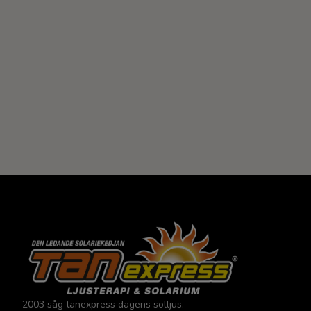
2003 såg tanexpress dagens solljus.