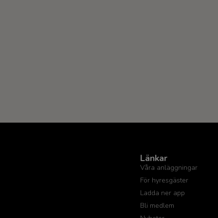
Länkar
Våra anläggningar
För hyresgäster
Ladda ner app
Bli medlem