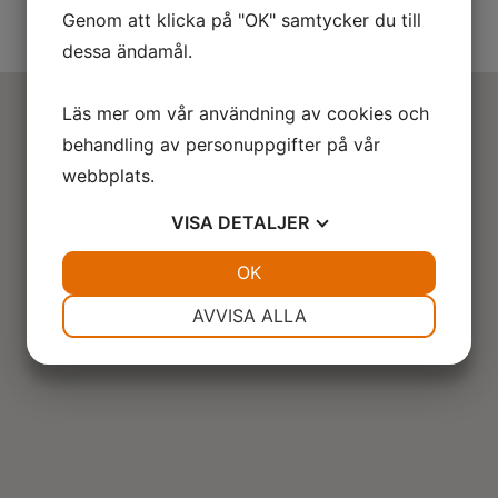
Genom att klicka på "OK" samtycker du till
dessa ändamål.
Läs mer om vår användning av cookies och
behandling av personuppgifter på vår
webbplats.
VISA
DETALJER
JA
NEJ
OK
JA
NEJ
NÖDVÄNDIG
INSTÄLLNINGAR
AVVISA ALLA
JA
NEJ
JA
NEJ
MARKNADSFÖRING
STATISTIK