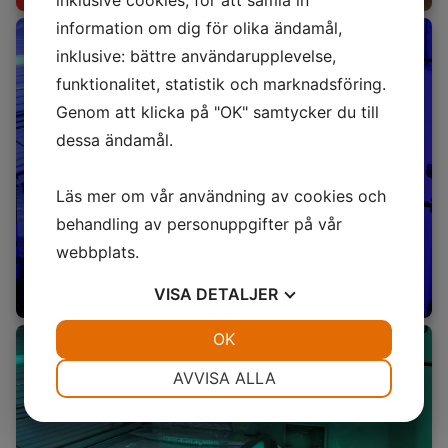
inklusive cookies, för att samla in
information om dig för olika ändamål,
inklusive: bättre användarupplevelse,
funktionalitet, statistik och marknadsföring.
Genom att klicka på "OK" samtycker du till
dessa ändamål.
Läs mer om vår användning av cookies och
behandling av personuppgifter på vår
webbplats.
VISA
DETALJER
JA
NEJ
OK
JA
NEJ
NÖDVÄNDIG
INSTÄLLNINGAR
AVVISA ALLA
JA
NEJ
JA
NEJ
MARKNADSFÖRING
STATISTIK