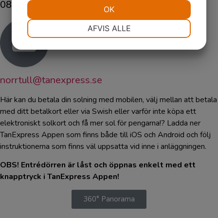
08-480 042 85
OK
NØDVENDIGE
PRÆFERENCER
AFVIS ALLE
MARKETING
STATISTIK
norrtull@tanexpress.se
Här kan du betala din solning med mobilen, välj mellan att betala
med ditt betalkort eller via Swish eller varför inte köpa ett
elektroniskt solkort och få mer sol för pengarna!? Ladda ner
TanExpress Appen som finns både till iOS och Android och följ
instruktionerna som finns väl uppsatta vid inne i anläggningen.
OBS! Entrédörren är låst och öppnas enkelt med ett
knapptryck i TanExpress Appen!
360° Panorama